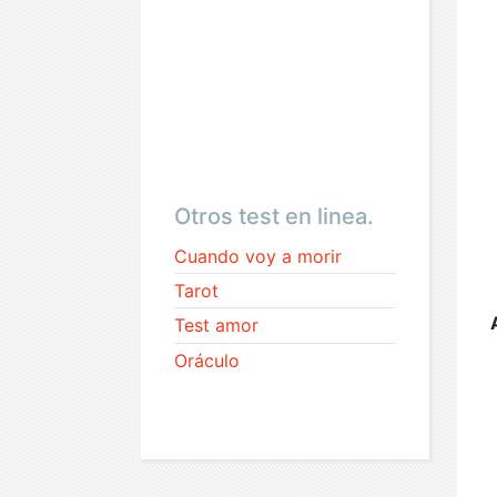
Otros test en linea.
Cuando voy a morir
Tarot
Test amor
Oráculo