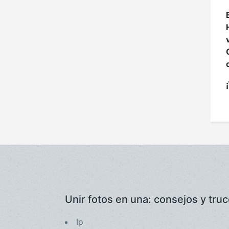
Unir fotos en una: consejos y tru
Ip